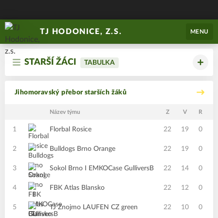
TJ HODONICE, Z.S.
MENU
STARŠÍ ŽÁCI
TABULKA
Jihomoravský přebor starších žáků
Název týmu
Z
V
R
P
1
Florbal Rosice
22
19
0
2
2
Bulldogs Brno Orange
22
19
0
2
3
Sokol Brno I EMKOCase GulliversB
22
14
0
4
4
FBK Atlas Blansko
22
12
0
9
5
TJ Znojmo LAUFEN CZ green
22
10
0
9