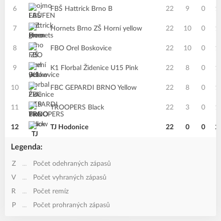
6
FBŠ Hattrick Brno B
22
9
0
1
7
Hornets Brno ZŠ Horní yellow
22
10
0
1
8
FBO Orel Boskovice
22
10
0
1
9
K1 Florbal Židenice U15 Pink
22
8
0
1
10
FBC GEPARDI BRNO Yellow
22
8
0
1
11
TROOPERS Black
22
3
0
1
12
TJ Hodonice
22
0
0
2
Legenda:
Z
...
Počet odehraných zápasů
V
...
Počet vyhraných zápasů
R
...
Počet remíz
P
...
Počet prohraných zápasů