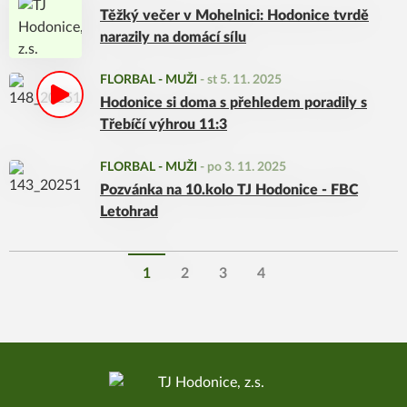
Těžký večer v Mohelnici: Hodonice tvrdě
narazily na domácí sílu
FLORBAL - MUŽI
-
st 5. 11. 2025
Hodonice si doma s přehledem poradily s
Třebíčí výhrou 11:3
FLORBAL - MUŽI
-
po 3. 11. 2025
Pozvánka na 10.kolo TJ Hodonice - FBC
Letohrad
1
2
3
4