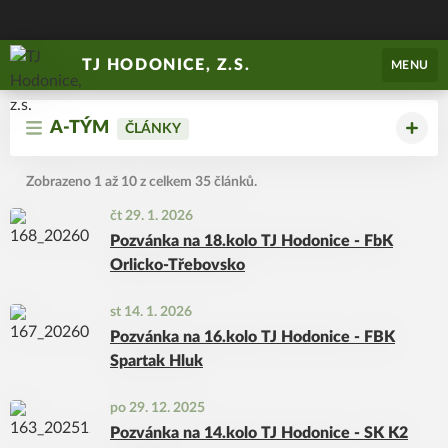
TJ HODONICE, Z.S.
MENU
A-TÝM
ČLÁNKY
Zobrazeno 1 až 10 z celkem 35 článků.
čt 29. 1. 2026
Pozvánka na 18.kolo TJ Hodonice - FbK
Orlicko-Třebovsko
st 14. 1. 2026
Pozvánka na 16.kolo TJ Hodonice - FBK
Spartak Hluk
po 29. 12. 2025
Pozvánka na 14.kolo TJ Hodonice - SK K2