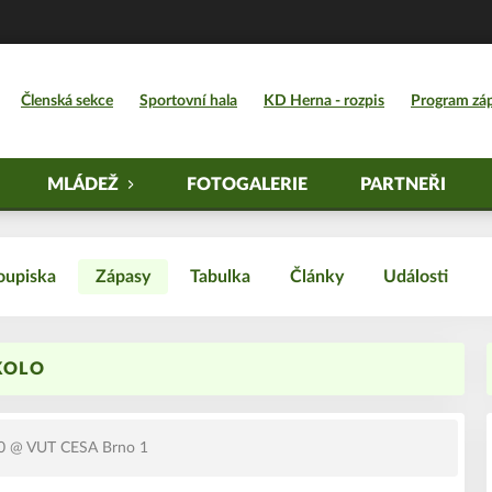
Členská sekce
Sportovní hala
KD Herna - rozpis
Program zá
MLÁDEŽ
FOTOGALERIE
PARTNEŘI
oupiska
Zápasy
Tabulka
Články
Události
 KOLO
0
@ VUT CESA Brno 1