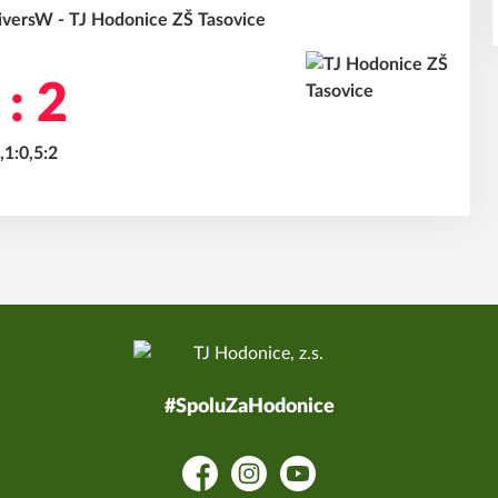
versW - TJ Hodonice ZŠ Tasovice
 : 2
,1:0,5:2
#SpoluZaHodonice
Facebook
Instagram
YouTube