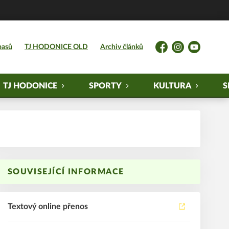
pasů
TJ HODONICE OLD
Archiv článků
Facebook
Instagram
YouTube
TJ HODONICE
SPORTY
KULTURA
S
SOUVISEJÍCÍ INFORMACE
Textový online přenos