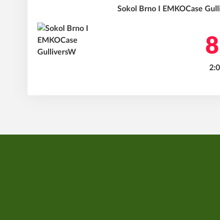
Sokol Brno I EMKOCase Gulli
8
2:0