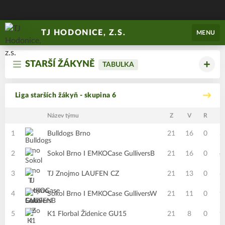
TJ HODONICE, Z.S.
MENU
STARŠÍ ŽÁKYNĚ
TABULKA
Liga starších žákyň - skupina 6
Název týmu
Z
V
R
P
1
Bulldogs Brno
21
16
0
3
2
Sokol Brno I EMKOCase GulliversB
21
16
0
4
3
TJ Znojmo LAUFEN CZ
21
13
0
6
4
Sokol Brno I EMKOCase GulliversW
21
11
0
9
5
K1 Florbal Židenice GU15
21
8
0
9