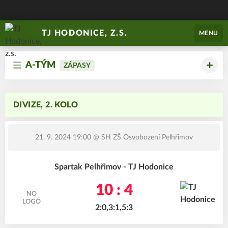
TJ HODONICE, Z.S.
MENU
A-TÝM
ZÁPASY
DIVIZE, 2. KOLO
21. 9. 2024 19:00
@ SH ZŠ Osvobození Pelhřimov
Spartak Pelhřimov - TJ Hodonice
10 : 4
2:0,3:1,5:3