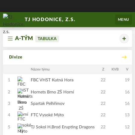
TJ HODONICE, Z.S.
MENU
A-TÝM
TABULKA
Divize
Název týmu
Z
KVB
V
1
FBC VHST Kutná Hora
22
19
2
Hornets Brno ZŠ Horní
22
16
3
Spartak Pelhřimov
22
16
4
FTC Vysoké Mýto
22
13
5
TJ Sokol H.Brod Erupting Dragons
22
12