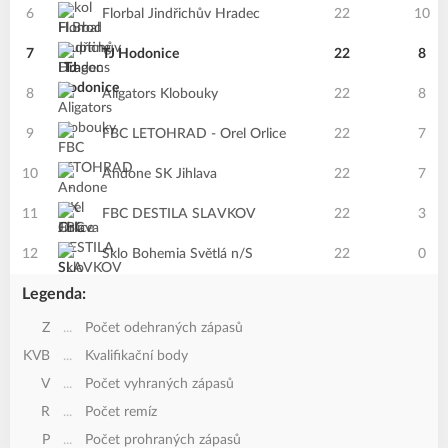
6
Florbal Jindřichův Hradec
22
10
7
TJ Hodonice
22
8
8
Aligators Klobouky
22
8
9
FBC LETOHRAD - Orel Orlice
22
7
10
Andone SK Jihlava
22
7
11
FBC DESTILA SLAVKOV
22
3
12
Sklo Bohemia Světlá n/S
22
0
Legenda:
Z
...
Počet odehraných zápasů
KVB
...
Kvalifikační body
V
...
Počet vyhraných zápasů
R
...
Počet remíz
P
...
Počet prohraných zápasů