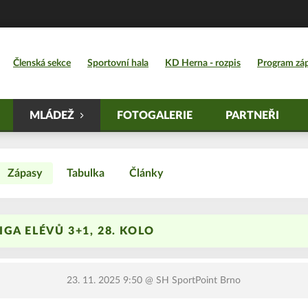
Členská sekce
Sportovní hala
KD Herna - rozpis
Program zá
MLÁDEŽ
FOTOGALERIE
PARTNEŘI
Zápasy
Tabulka
Články
GA ELÉVŮ 3+1, 28. KOLO
23. 11. 2025 9:50
@ SH SportPoint Brno