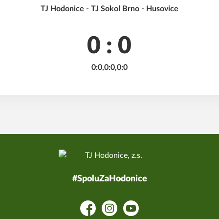
TJ Hodonice - TJ Sokol Brno - Husovice
0 : 0
0:0,0:0,0:0
#SpoluZaHodonice
Facebook
Instagram
YouTube