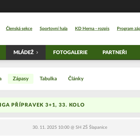
Členská sekce
Sportovní hala
KD Herna - rozpis
Program zá
MLÁDEŽ
FOTOGALERIE
PARTNEŘI
a
Zápasy
Tabulka
Články
GA PŘÍPRAVEK 3+1, 33. KOLO
30. 11. 2025 10:00
@ SH ZŠ Šlapanice