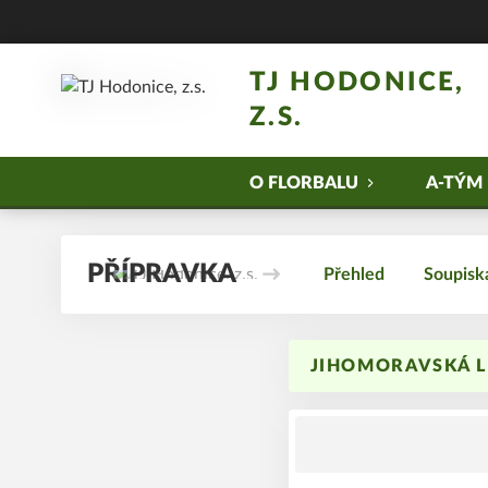
TJ HODONICE,
Z.S.
O FLORBALU
A-TÝM
PŘÍPRAVKA
Přehled
Soupisk
JIHOMORAVSKÁ LI