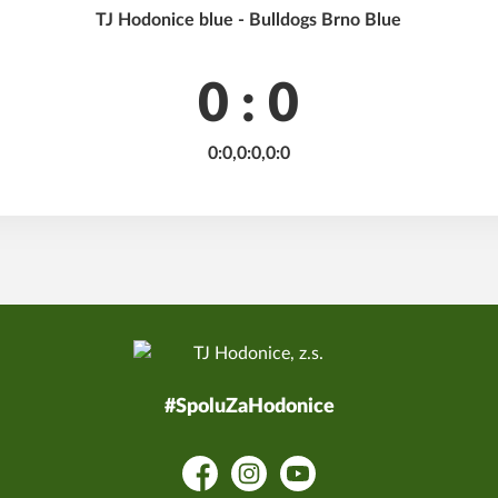
TJ Hodonice blue - Bulldogs Brno Blue
0 : 0
0:0,0:0,0:0
#SpoluZaHodonice
Facebook
Instagram
YouTube