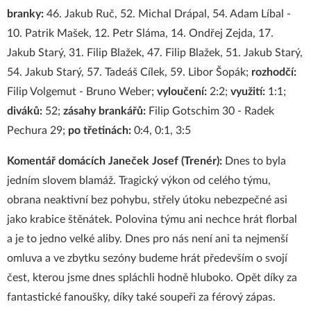
branky:
46. Jakub Ruč, 52. Michal Drápal, 54. Adam Líbal -
10. Patrik Mašek, 12. Petr Sláma, 14. Ondřej Zejda, 17.
Jakub Starý, 31. Filip Blažek, 47. Filip Blažek, 51. Jakub Starý,
54. Jakub Starý, 57. Tadeáš Cílek, 59. Libor Šopák;
rozhodčí:
Filip Volgemut - Bruno Weber;
vyloučení:
2:2;
využití:
1:1;
diváků:
52;
zásahy brankářů:
Filip Gotschim 30 - Radek
Pechura 29;
po třetinách:
0:4, 0:1, 3:5
Komentář domácích Janeček Josef (Trenér):
Dnes to byla
jedním slovem blamáž. Tragický výkon od celého týmu,
obrana neaktivní bez pohybu, střely útoku nebezpečné asi
jako krabice štěnátek. Polovina týmu ani nechce hrát florbal
a je to jedno velké aliby. Dnes pro nás není ani ta nejmenší
omluva a ve zbytku sezóny budeme hrát především o svojí
čest, kterou jsme dnes spláchli hodně hluboko. Opět díky za
fantastické fanoušky, díky také soupeři za férový zápas.