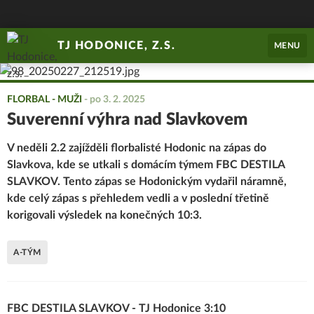
TJ HODONICE, Z.S.
MENU
FLORBAL - MUŽI
-
po 3. 2. 2025
Suverenní výhra nad Slavkovem
V neděli 2.2 zajížděli florbalisté Hodonic na zápas do
Slavkova, kde se utkali s domácím týmem FBC DESTILA
SLAVKOV. Tento zápas se Hodonickým vydařil náramně,
kde celý zápas s přehledem vedli a v poslední třetině
korigovali výsledek na konečných 10:3.
A-TÝM
FBC DESTILA SLAVKOV - TJ Hodonice 3:10