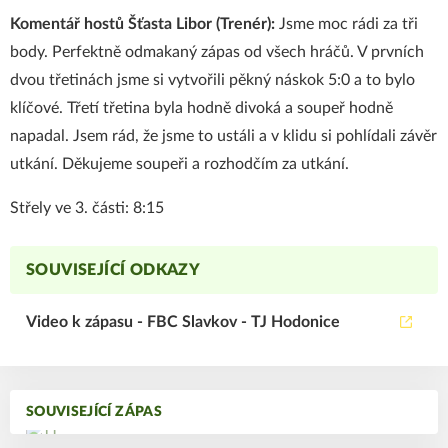
Komentář hostů Šťasta Libor (Trenér):
Jsme moc rádi za tři
body. Perfektně odmakaný zápas od všech hráčů. V prvních
dvou třetinách jsme si vytvořili pěkný náskok 5:0 a to bylo
klíčové. Třetí třetina byla hodně divoká a soupeř hodně
napadal. Jsem rád, že jsme to ustáli a v klidu si pohlídali závěr
utkání. Děkujeme soupeři a rozhodčím za utkání.
Střely ve 3. části: 8:15
SOUVISEJÍCÍ ODKAZY
Video k zápasu - FBC Slavkov - TJ Hodonice
SOUVISEJÍCÍ ZÁPAS