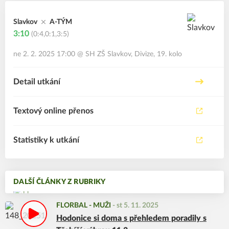
Slavkov
A-TÝM
3:10
(0:4,0:1,3:5)
ne 2. 2. 2025 17:00
@
SH ZŠ Slavkov
,
Divize, 19. kolo
Detail utkání
Textový online přenos
Statistiky k utkání
DALŠÍ ČLÁNKY Z RUBRIKY
FLORBAL - MUŽI
-
st 5. 11. 2025
Hodonice si doma s přehledem poradily s