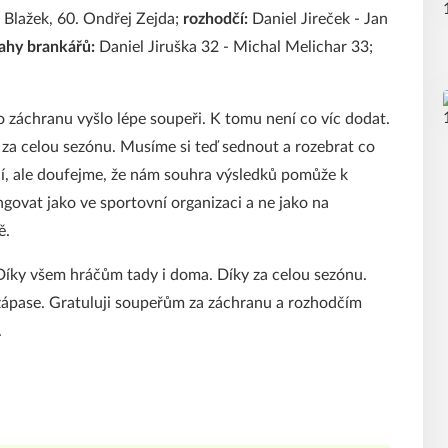
p Blažek, 60. Ondřej Zejda;
rozhodčí:
Daniel Jireček - Jan
ahy brankářů:
Daniel Jiruška 32 - Michal Melichar 33;
o záchranu vyšlo lépe soupeři. K tomu není co víc dodat.
a celou sezónu. Musíme si teď sednout a rozebrat co
ní, ale doufejme, že nám souhra výsledků pomůže k
govat jako ve sportovní organizaci a ne jako na
ě.
 Díky všem hráčům tady i doma. Díky za celou sezónu.
zápase. Gratuluji soupeřům za záchranu a rozhodčím
.