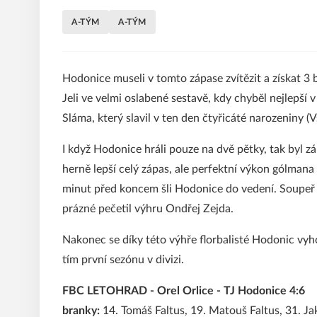
A-TÝM
A-TÝM
Hodonice museli v tomto zápase zvítězit a získat 3 b
Jeli ve velmi oslabené sestavě, kdy chyběl nejlepší 
Sláma, který slavil v ten den čtyřicáté narozeniny (
I když Hodonice hráli pouze na dvě pětky, tak byl 
herně lepší celý zápas, ale perfektní výkon gólman
minut před koncem šli Hodonice do vedení. Soupeř 
prázné pečetil výhru Ondřej Zejda.
Nakonec se díky této výhře florbalisté Hodonic vyh
tím první sezónu v divizi.
FBC LETOHRAD - Orel Orlice - TJ Hodonice 4:6
branky:
14. Tomáš Faltus, 19. Matouš Faltus, 31. Jak