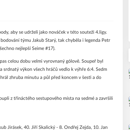
ody, aby se udrželi jako nováček v této souteži 4.ligy.
v bodování týmu Jakub Starý, tak chyběla i legenda Petr
Všechno nejlepší Seime #17).
zápas celou dobu velmi vyrovnaný gólově. Soupeř byl
a a srdnatý výkon všech hráčů vedlo k výhře 6:4. Sedm
hrál zhruba minutu a půl před koncem v šesti a do
oupli z třináctého sestupového místa na sedmé a završili
ub Jirásek, 40. Jiří Skalický - 8. Ondřej Zejda, 10. Jan