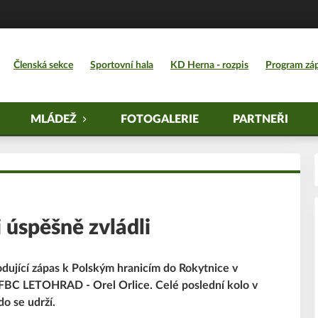
Členská sekce
Sportovní hala
KD Herna - rozpis
Program zá
MLÁDEŽ
FOTOGALERIE
PARTNEŘI
 úspěšně zvládli
hodující zápas k Polským hranicím do Rokytnice v
 FBC LETOHRAD - Orel Orlice. Celé poslední kolo v
do se udrží.