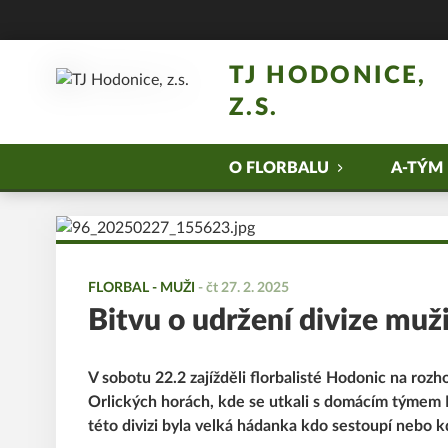
TJ HODONICE,
Z.S.
O FLORBALU
A-TÝM
FLORBAL - MUŽI
-
čt 27. 2. 2025
Bitvu o udržení divize muži
V sobotu 22.2 zajížděli florbalisté Hodonic na roz
Orlických horách, kde se utkali s domácím týmem
této divizi byla velká hádanka kdo sestoupí nebo k