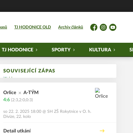
pasů
TJ HODONICE OLD
Archiv článků
Facebook
Instagram
YouTube
TJ HODONICE
SPORTY
KULTURA
S
SOUVISEJÍCÍ ZÁPAS
Orlice
A-TÝM
4:6
(2:3,2:0,0:3)
so 22. 2. 2025 18:00
@
SH ZŠ Rokytnice v O. h.
Divize, 22. kolo
Detail utkání