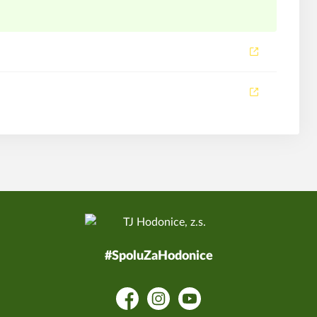
#SpoluZaHodonice
Facebook
Instagram
YouTube